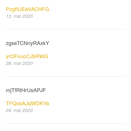
PzgfIUEeVACHFG
13. mai 2020
zgseTCNnyRAxkY
yrOFvuoCJbRWG
28. mai 2020
mjTfRtHrUsAPJF
TFQosAJqWDKYa
28. mai 2020