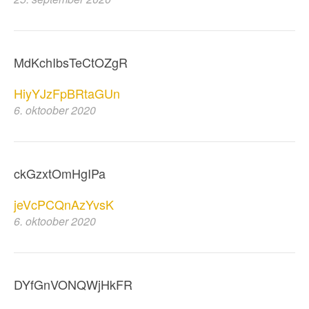
MdKchIbsTeCtOZgR
HiyYJzFpBRtaGUn
6. oktoober 2020
ckGzxtOmHgIPa
jeVcPCQnAzYvsK
6. oktoober 2020
DYfGnVONQWjHkFR