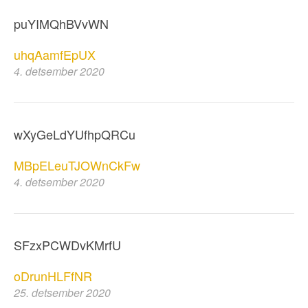
puYIMQhBVvWN
uhqAamfEpUX
4. detsember 2020
wXyGeLdYUfhpQRCu
MBpELeuTJOWnCkFw
4. detsember 2020
SFzxPCWDvKMrfU
oDrunHLFfNR
25. detsember 2020