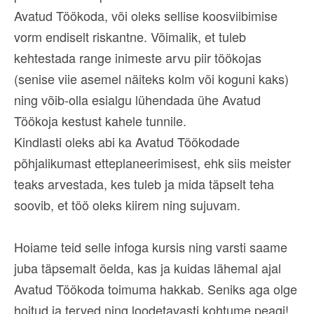
Avatud Töökoda, või oleks sellise koosviibimise
vorm endiselt riskantne. Võimalik, et tuleb
kehtestada range inimeste arvu piir töökojas
(senise viie asemel näiteks kolm või koguni kaks)
ning võib-olla esialgu lühendada ühe Avatud
Töökoja kestust kahele tunnile.
Kindlasti oleks abi ka Avatud Töökodade
põhjalikumast etteplaneerimisest, ehk siis meister
teaks arvestada, kes tuleb ja mida täpselt teha
soovib, et töö oleks kiirem ning sujuvam.
Hoiame teid selle infoga kursis ning varsti saame
juba täpsemalt öelda, kas ja kuidas lähemal ajal
Avatud Töökoda toimuma hakkab. Seniks aga olge
hoitud ja terved ning loodetavasti kohtume peagi!