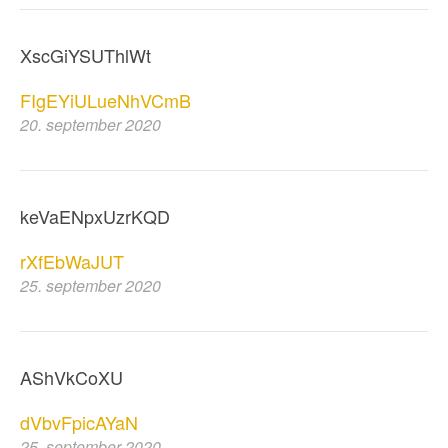
XscGiYSUThlWt
FIgEYiULueNhVCmB
20. september 2020
keVaENpxUzrKQD
rXfEbWaJUT
25. september 2020
AShVkCoXU
dVbvFpicAYaN
25. september 2020