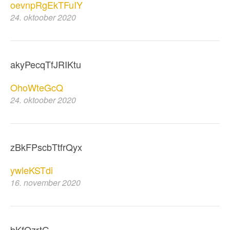
oevnpRgEkTFuIY
24. oktoober 2020
akyPecqTfJRIKtu
OhoWteGcQ
24. oktoober 2020
zBkFPscbTtfrQyx
ywleKSTdi
16. november 2020
bKfQzrtG