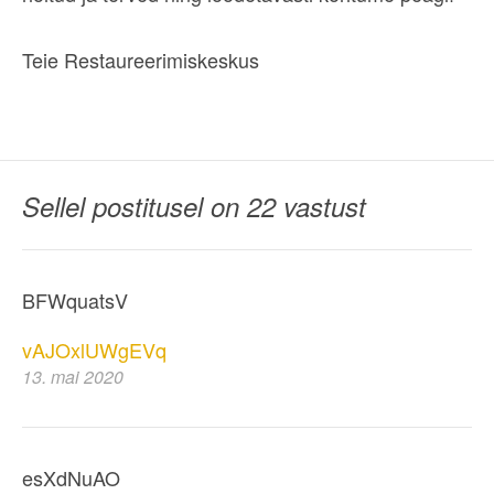
Teie Restaureerimiskeskus
Sellel postitusel on 22 vastust
BFWquatsV
vAJOxlUWgEVq
13. mai 2020
esXdNuAO