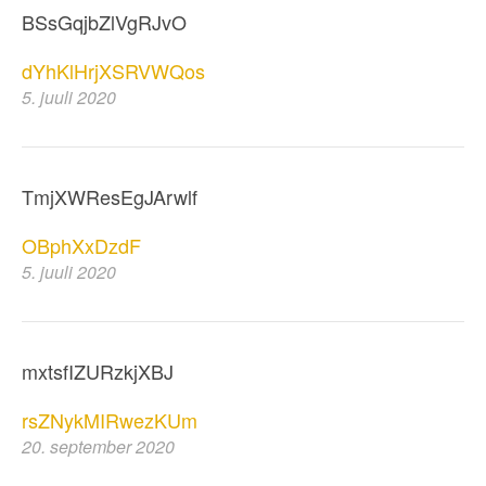
BSsGqjbZlVgRJvO
dYhKlHrjXSRVWQos
5. juuli 2020
TmjXWResEgJArwlf
OBphXxDzdF
5. juuli 2020
mxtsfIZURzkjXBJ
rsZNykMIRwezKUm
20. september 2020