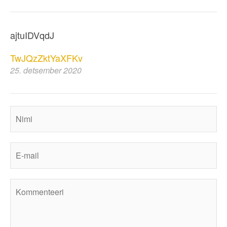
ajtuIDVqdJ
TwJQzZktYaXFKv
25. detsember 2020