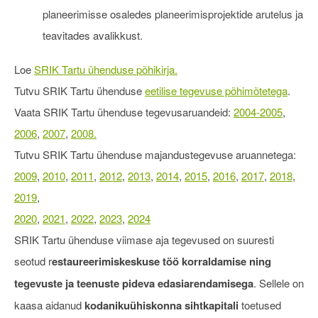
planeerimisse osaledes planeerimisprojektide arutelus ja
teavitades avalikkust.
Loe
SRIK Tartu
ühenduse
põhikirja.
Tutvu SRIK Tartu ühenduse
eetilise tegevuse põhimõtetega
.
Vaata SRIK Tartu ühenduse tegevusaruandeid:
2004-2005
,
2006
,
2007
,
2008.
Tutvu SRIK Tartu ühenduse majandustegevuse aruannetega:
2009
,
2010
,
2011
,
2012
,
2013
,
2014
,
2015
,
2016
,
2017
,
2018
,
2019
,
2020
,
2021
,
2022
,
2023
,
2024
SRIK Tartu ühenduse viimase aja tegevused on suuresti
seotud r
estaureerimiskeskuse töö korraldamise ning
tegevuste ja teenuste pideva edasiarendamisega
. Sellele on
kaasa aidanud
k
odanikuühiskonna sihtkapitali
toetused