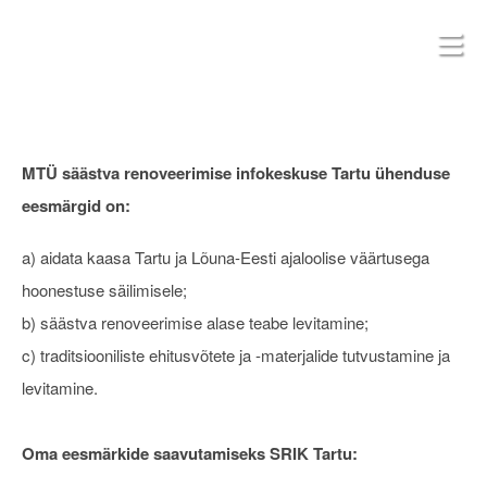
MTÜ säästva renoveerimise infokeskuse Tartu ühenduse
eesmärgid on:
a) aidata kaasa Tartu ja Lõuna-Eesti ajaloolise väärtusega
hoonestuse säilimisele;
b) säästva renoveerimise alase teabe levitamine;
c) traditsiooniliste ehitusvõtete ja -materjalide tutvustamine ja
levitamine.
Oma eesmärkide saavutamiseks SRIK Tartu: