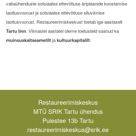
vabaühenduste sotsiaalse ettevõtluse äriplaanide koostamise
taotlusvoorust ja sotsiaalse ettevõtluse elluviimise
taotlusvoorust. Restaureerimiskeskust toetab iga-aastaselt
Tartu linn
. Viimastel aastatel oleme toetusteid saanud ka
m
uinsuskaitseametilt
ja
k
ultuurkapitalilt
.
Restaureerimiskeskus
MTÜ SRIK Tartu ühendus
Puiestee 13b Tartu
restaureerimiskeskus@srik.ee