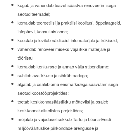
kogub ja vahendab teavet säästva renoveerimisega
seotud teemadel;
korraldab teoreetilisi ja praktilisi koolitusi, õppelaagreid,
infopäevi, konsultatsioone;
koostab ja levitab näidiseid, infomaterjale ja trükiseid;
vahendab renoveerimiseks vajalikke materjale ja
tööriistu;
korraldab konkursse ja annab välja stipendiume;
suhtleb avalikkuse ja sihtrühmadega;
algatab ja osaleb oma eesmärkidega saavutamisega
seotud koostööprojektides;
toetab keskkonnasäästlikku mõtteviisi ja osaleb
keskkonnakaitselistes projektides;
mõjutab ja vajadusel sekkub Tartu ja Lõuna-Eesti
miljööväärtuslike piirkondade arengusse ja