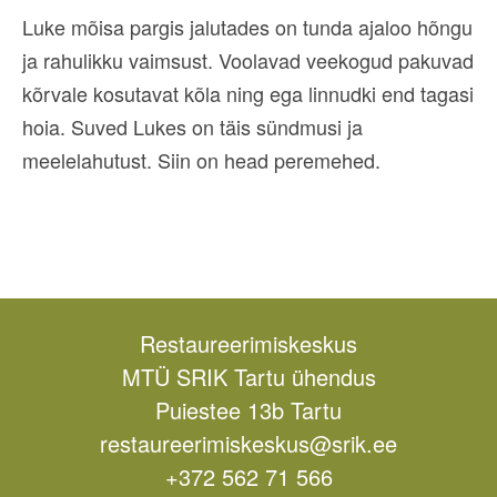
Luke mõisa pargis jalutades on tunda ajaloo hõngu
ja rahulikku vaimsust. Voolavad veekogud pakuvad
kõrvale kosutavat kõla ning ega linnudki end tagasi
hoia. Suved Lukes on täis sündmusi ja
meelelahutust. Siin on head peremehed.
Restaureerimiskeskus
MTÜ SRIK Tartu ühendus
Puiestee 13b Tartu
restaureerimiskeskus@srik.ee
+372 562 71 566