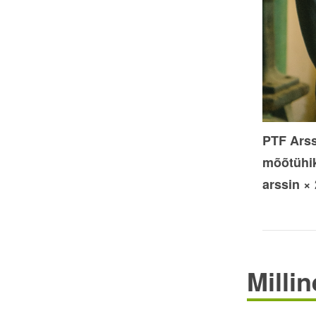
PTF Arss
mõõtühik
arssin × 
Milli