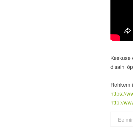
Keskuse o
disaini 
Rohkem i
https://
http://ww
Eelmi