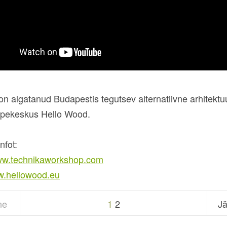
n algatanud Budapestis tegutsev alternatiivne arhitektuu
õppekeskus Hello Wood.
nfot:
www.technikaworkshop.com
w.hellowood.eu
ne
1
2
Jä