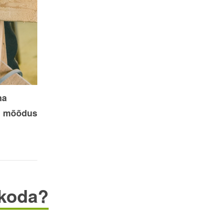
na
al mõõdus
ökoda?