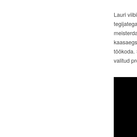
Lauri vii
tegijateg
meisterda
kaasaegse
töökoda. 
valitud p