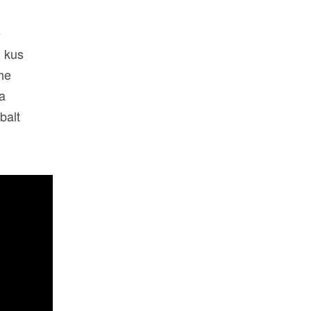
e
, kus
he
ga
balt