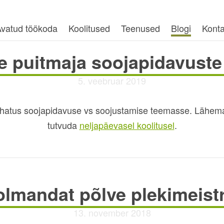
vatud töökoda
Koolitused
Teenused
Blogi
Konta
se puitmaja soojapidavuste
5. veebruar 2019
uhatus soojapidavuse vs soojustamise teemasse. Lähema
tutvuda
neljapäevasel koolitusel
.
lmandat põlve plekimeist
13. november 2018