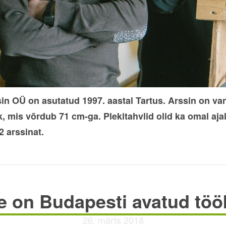
in OÜ on asutatud 1997. aastal Tartus. Arssin on va
, mis võrdub 71 cm-ga. Plekitahvlid olid ka omal aj
2 arssinat.
ne on Budapesti avatud tö
26. märts 2018