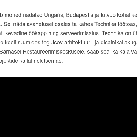
bib mõned nädalad Ungaris, Budapestis ja tutvub kohalik
a. Sel nädalavahetusel osales ta kahes Technika töötoas
ti kevadine öökapp ning serveerimisalus. Technika on ü
 kooli ruumides tegutsev arhitektuuri- ja disainikallaku
Sarnasel Restaureerimiskeskusele, saab seal ka käia va
rojektide kallal nokitsemas.