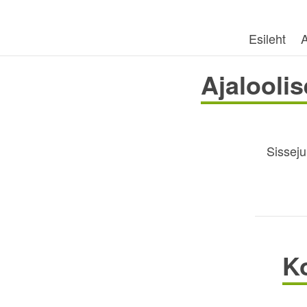
Esileht
A
Ajalooli
Sissej
Ko