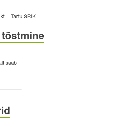
kt
Tartu SRIK
 tõstmine
lt saab
rid